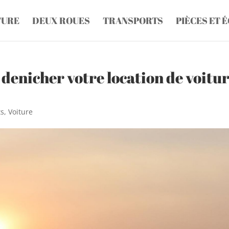
TURE
DEUX ROUES
TRANSPORTS
PIÈCES ET 
 denicher votre location de voitu
ts
,
Voiture