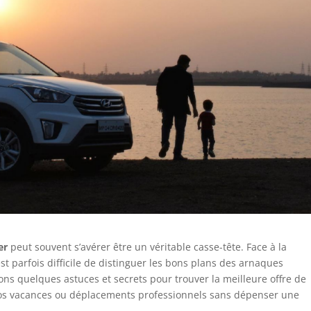
er
peut souvent s’avérer être un véritable casse-tête. Face à la
est parfois difficile de distinguer les bons plans des arnaques
lons quelques astuces et secrets pour trouver la meilleure offre de
 vos vacances ou déplacements professionnels sans dépenser une