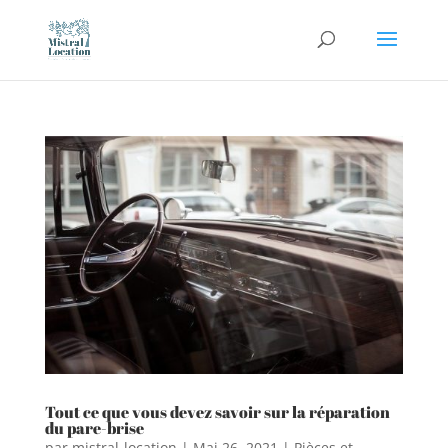
Tout ce que vous devez savoir sur la réparation
du pare-brise
par
mistral-location
|
Mai 26, 2021
|
Pièces et