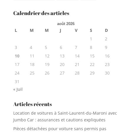
Calendrier des articles
août 2026
L
M
M
J
V
S
D
1
2
3
4
5
6
7
8
9
10
11
12
13
14
15
16
17
18
19
20
21
22
23
24
25
26
27
28
29
30
31
« Juil
Articles récents
Location de voitures à Saint-Laurent-du-Maroni avec
Jumbo Car : assurances et cautions expliquées
Pièces détachées pour voiture sans permis pas