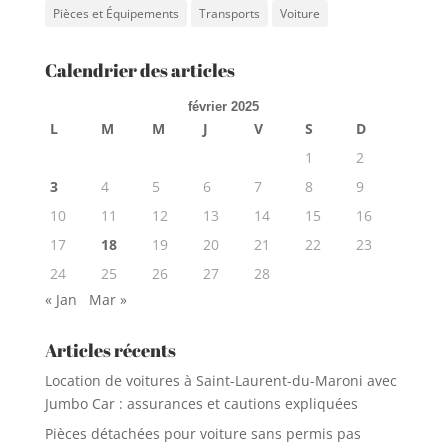
Pièces et Équipements
Transports
Voiture
Calendrier des articles
février 2025
L
M
M
J
V
S
D
1
2
3
4
5
6
7
8
9
10
11
12
13
14
15
16
17
18
19
20
21
22
23
24
25
26
27
28
« Jan
Mar »
Articles récents
Location de voitures à Saint-Laurent-du-Maroni avec
Jumbo Car : assurances et cautions expliquées
Pièces détachées pour voiture sans permis pas