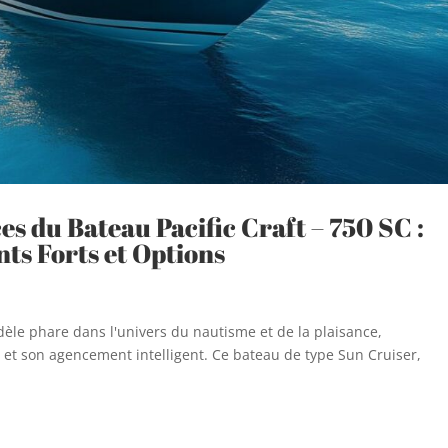
s du Bateau Pacific Craft – 750 SC :
nts Forts et Options
s
èle phare dans l'univers du nautisme et de la plaisance,
 et son agencement intelligent. Ce bateau de type Sun Cruiser,